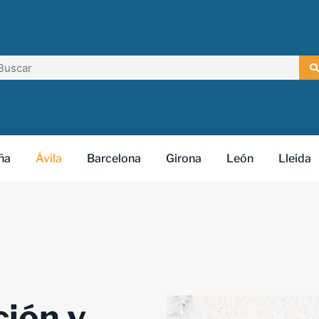
arch
ña
Ávila
Barcelona
Girona
León
Lleida
ión y