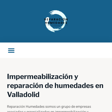
Ir
al
contenido
Impermeabilización y
reparación de humedades en
Valladolid
Reparación Humedades somos un grupo de empresas
asociadas y especializadas en
impermeabilización y